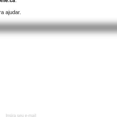
ome.ca
.
a ajudar.